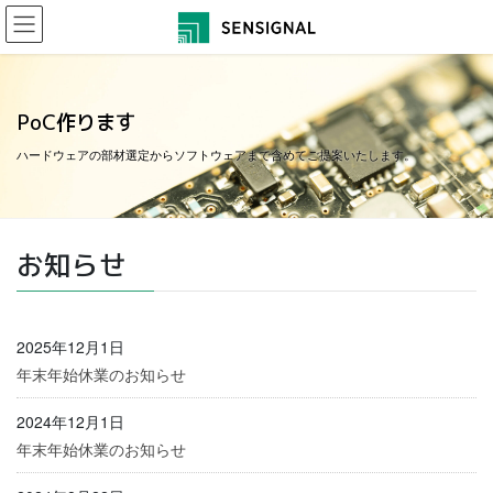
コ
ナ
ン
ビ
テ
ゲー
ン
ショ
ツ
ン
PoC作ります
に
に
移
移
ハードウェアの部材選定からソフトウェアまで含めてご提案いたします。
動
動
お知らせ
2025年12月1日
年末年始休業のお知らせ
2024年12月1日
年末年始休業のお知らせ